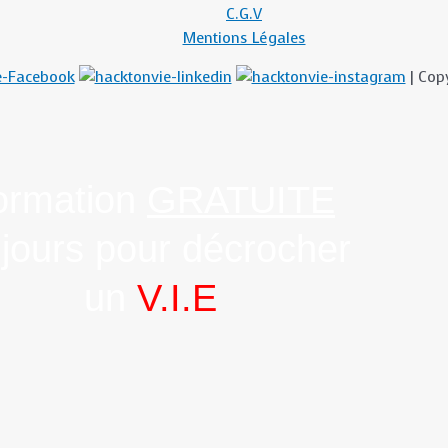
C.G.V
Mentions Légales
| Cop
ormation
GRATUITE
 jours pour décrocher
un
V.I.E