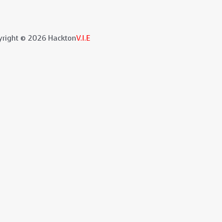
yright © 2026 Hackton
V.I.E