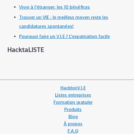
Vivre à l’étranger: les 10 bénéfices
Trouver un VIE : le meilleur moyen reste les
candidatures spontanées!
Pourquoi faire un V.I.E ? L’expatriation facile
HacktaLISTE
HacktonV.I.E
Listes entreprises
Formation gratuite
Produits
Blog
À propos
F.A.Q