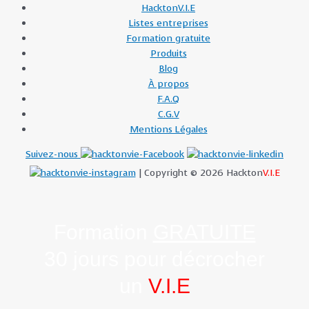
HacktonV.I.E
Listes entreprises
Formation gratuite
Produits
Blog
À propos
F.A.Q
C.G.V
Mentions Légales
Suivez-nous
| Copyright © 2026 Hackton
V.I.E
Formation
GRATUITE
30 jours pour décrocher
un
V.I.E