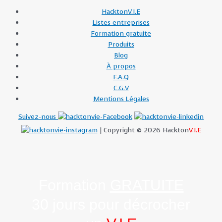
HacktonV.I.E
Listes entreprises
Formation gratuite
Produits
Blog
À propos
F.A.Q
C.G.V
Mentions Légales
Suivez-nous
| Copyright © 2026 Hackton
V.I.E
Formation
GRATUITE
30 jours pour décrocher