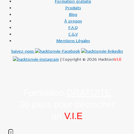
Formation gratuite
Produits
Blog
À propos
F.A.Q
C.G.V
Mentions Légales
Suivez-nous
| Copyright © 2026 Hackton
V.I.E
Formation
GRATUITE
30 jours pour décrocher
un
V.I.E